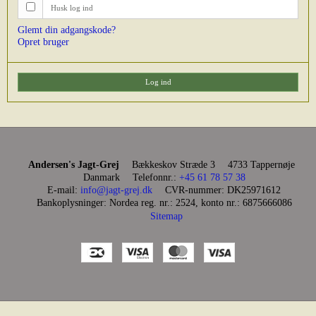
Husk log ind
Glemt din adgangskode?
Opret bruger
Log ind
Andersen's Jagt-Grej
Bækkeskov Stræde 3
4733 Tappernøje
Danmark
Telefonnr.
:
+45 61 78 57 38
E-mail
:
info@jagt-grej.dk
CVR-nummer
:
DK25971612
Bankoplysninger
:
Nordea reg. nr.: 2524, konto nr.: 6875666086
Sitemap