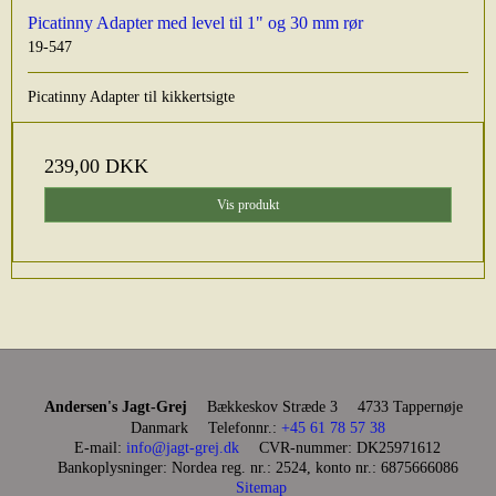
Picatinny Adapter med level til 1" og 30 mm rør
19-547
Picatinny Adapter til kikkertsigte
239,00 DKK
Vis produkt
Andersen's Jagt-Grej
Bækkeskov Stræde 3
4733 Tappernøje
Danmark
Telefonnr.
:
+45 61 78 57 38
E-mail
:
info@jagt-grej.dk
CVR-nummer
:
DK25971612
Bankoplysninger
:
Nordea reg. nr.: 2524, konto nr.: 6875666086
Sitemap