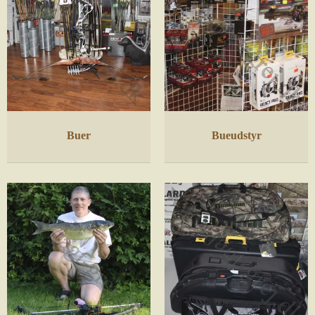
Buer
Bueudstyr