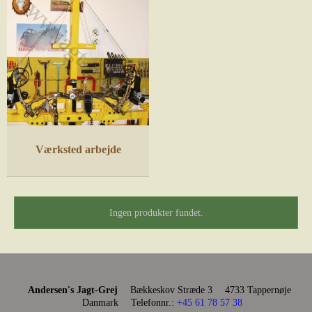
Værksted arbejde
Ingen produkter fundet.
Andersen's Jagt-Grej
Bækkeskov Stræde 3
4733 Tappernøje
Danmark
Telefonnr.
:
+45 61 78 57 38