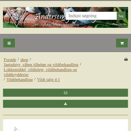
Søg
/
/
Forside
shop
/
Jagtudstyr, våben tilbehør og vildtbehandling
Lokkemiddel, vildtpleje, vildtbehandling og
vildtkrydderier
/
/
Vildtbehandling
Vildt talje 4:1