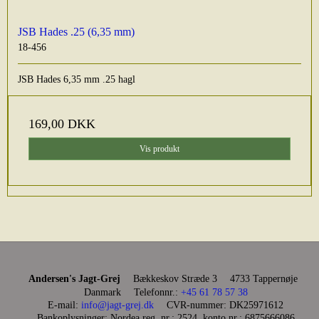
JSB Hades .25 (6,35 mm)
18-456
JSB Hades 6,35 mm .25 hagl
169,00 DKK
Vis produkt
Andersen's Jagt-Grej
Bækkeskov Stræde 3
4733 Tappernøje
Danmark
Telefonnr.
:
+45 61 78 57 38
E-mail
:
info@jagt-grej.dk
CVR-nummer
:
DK25971612
Bankoplysninger
:
Nordea reg. nr.: 2524, konto nr.: 6875666086