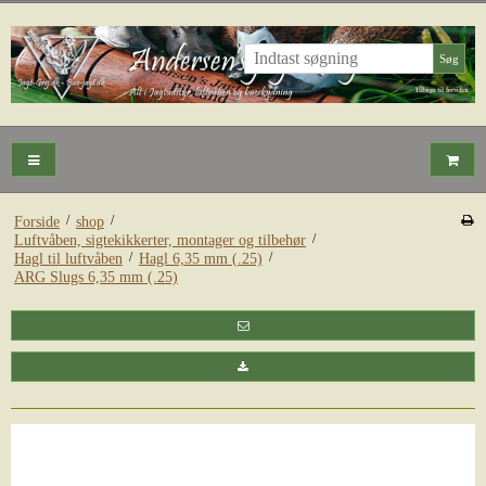
Søg
/
/
Forside
shop
/
Luftvåben, sigtekikkerter, montager og tilbehør
/
/
Hagl til luftvåben
Hagl 6,35 mm (.25)
ARG Slugs 6,35 mm (.25)