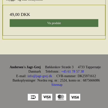
49,00 DKK
Vis produkt
Andersen's Jagt-Grej
Bækkeskov Stræde 3
4733 Tappernøje
Danmark
Telefonnr.
:
+45 61 78 57 38
E-mail
:
info@jagt-grej.dk
CVR-nummer
:
DK25971612
Bankoplysninger
:
Nordea reg. nr.: 2524, konto nr.: 6875666086
Sitemap