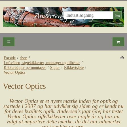
Søg
/
/
Forside
shop
/
Luftvåben, sigtekikkerter, montager og tilbehør
/
/
/
Kikkertsigter og montager
Sigter
Kikkertsigte
Vector Optics
Vector Optics
Vector Optics er et nyere mærke inden for optik og
startede i 2007 og har udviklet sig siden og er kendt nu
for deres kvalitets optik. Andersen's jagt-Grej har testet
Vector Optics riffelkikkerter over nogle år og har nu
valgt at importere dette mærke, da det har udmærket
sig i kvalitet og pris.