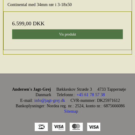
Continental med 34mm rør i 3-18x50
6.599,00 DKK
Vis produkt
Andersen's Jagt-Grej
Bækkeskov Stræde 3
4733 Tappernøje
Danmark
Telefonnr.
:
+45 61 78 57 38
E-mail
:
info@jagt-grej.dk
CVR-nummer
:
DK25971612
Bankoplysninger
:
Nordea reg. nr.: 2524, konto nr.: 6875666086
Sitemap