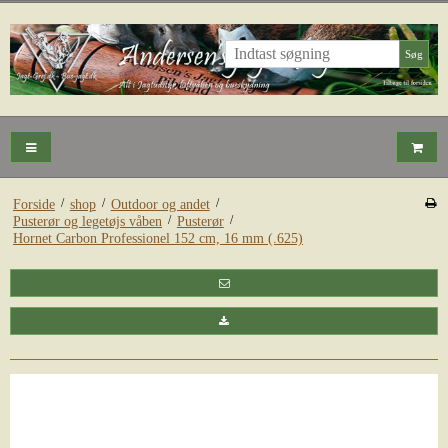
Søg
/
/
/
Forside
shop
Outdoor og andet
/
/
Pusterør og legetøjs våben
Pusterør
Hornet Carbon Professionel 152 cm, 16 mm (.625)