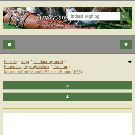
Søg
/
/
/
Forside
shop
Outdoor og andet
/
/
Pusterør og legetøjs våben
Pusterør
Mosquito Professionel 152 cm, 16 mm (.625)