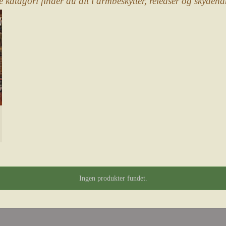
e katagori finder du alt i armbeskytter, releaser og skydeha
Ingen produkter fundet.