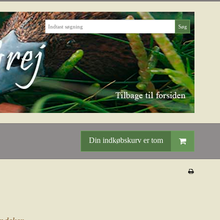
Søg
Din indkøbskurv er tom