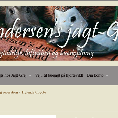
ngs hos Jagt-Grej
Vejl. til buejagt på hjortevildt
Din konto
/
g reperation
Hylende Coyote