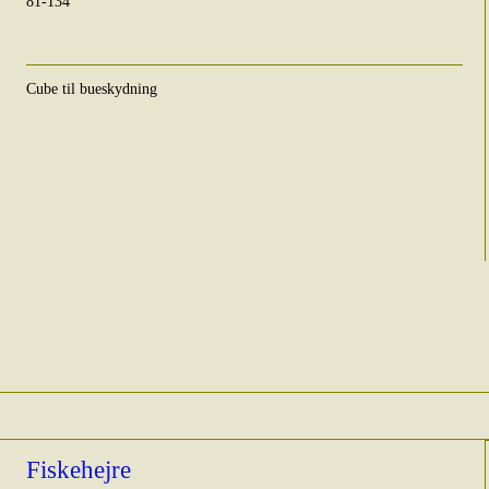
81-134
Cube til bueskydning
Fiskehejre