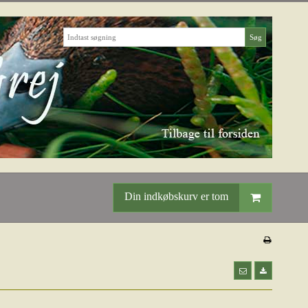
Søg
Din indkøbskurv er tom