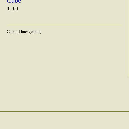
Cube
81-151
Cube til bueskydning