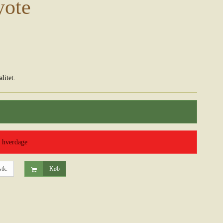
yote
litet.
0 hverdage
stk.
Køb