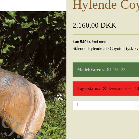
Hylende Co
2.160,00 DKK
Stående Hylende 3D Coyote i tysk kva
Model/Varenr.:
81-150-22
Lagerstatus:
leverandør 6 - 1