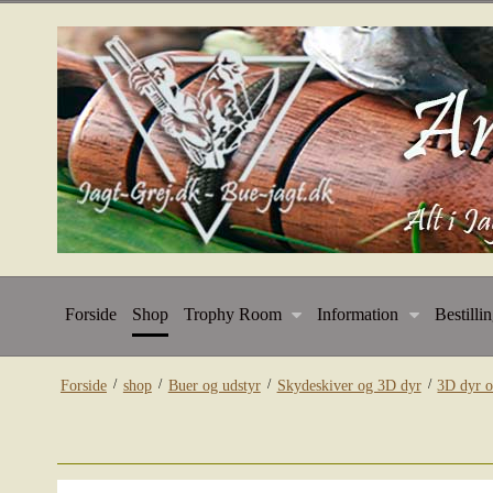
Forside
Shop
Trophy Room
Information
Bestilli
/
/
/
/
Forside
shop
Buer og udstyr
Skydeskiver og 3D dyr
3D dyr o