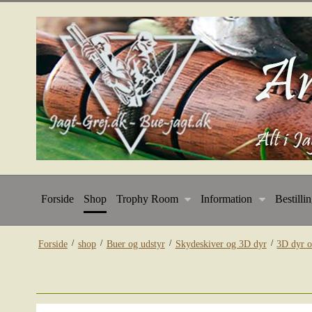
Forside
Shop
Trophy Room
Information
Bestilli
/
/
/
/
Forside
shop
Buer og udstyr
Skydeskiver og 3D dyr
3D dyr o