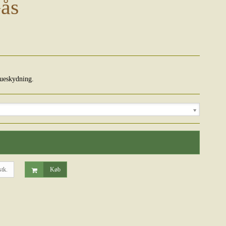
Gås
bueskydning.
stk.
Køb