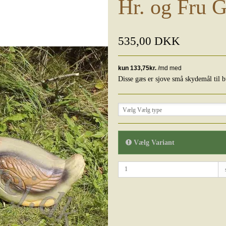
Hr. og Fru 
535,00 DKK
Disse gæs er sjove små skydemål til 
Vælg Vælg type
Vælg Variant