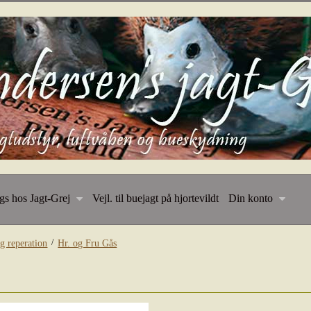
ngs hos Jagt-Grej
Vejl. til buejagt på hjortevildt
Din konto
/
g reperation
Hr. og Fru Gås