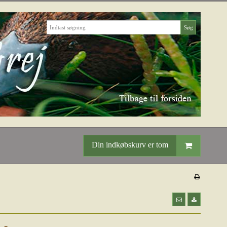
Søg
Din indkøbskurv er tom