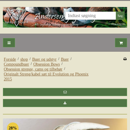
Søg
/
/
/
/
Forside
shop
Buer og udstyr
Buer
/
/
Compoundbuer
Obsession Bows
/
Obsession strenge, cams og tilbehør
Originalt Streng/kabel sæt til Evolution og Phoenix
2015
28%